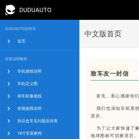
DUDUAUTO
DUDUAUTO说明书
中文版首页
首页
安装说明教程
READING
车机接线说明
致车友一封信
车机定义图
首先，衷心感谢你们
倒车影像接线
我们也深知车机系统
前视接线说明
进步。
协议盒常见问题及排查
为了让大家快速了解
13寸安装教程
地球图标可切换语言。