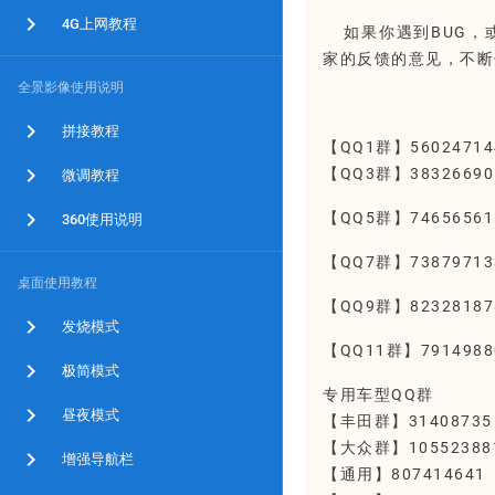
4G上网教程
如果你遇到BUG，
家的反馈的意见，不断
全景影像使用说明
拼接教程
【QQ1群】5602471
【QQ3群】3832669
微调教程
【QQ5群】7465656
360使用说明
【QQ7群】7387971
桌面使用教程
【QQ9群】8232818
发烧模式
【QQ11群】791498
极简模式
专用车型QQ群
昼夜模式
【丰田群】31408735
【大众群】10552388
增强导航栏
【通用】807414641 