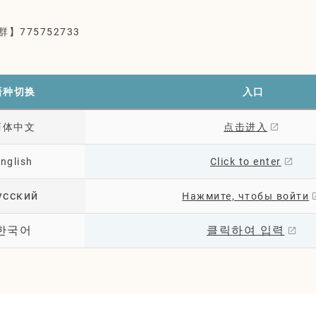
】775752733
语种切换
入口
简体中文
点击进入
nglish
Click to enter
усский
Нажмите, чтобы войти
한국어
클릭하여 입력