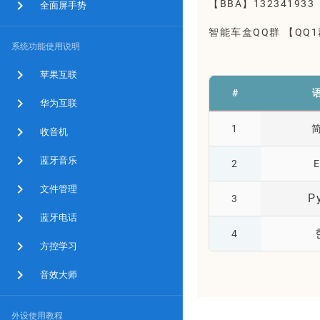
【BBA】132341933
全面屏手势
智能车盒QQ群 【QQ1群
系统功能使用说明
苹果互联
#
华为互联
1
收音机
蓝牙音乐
2
E
文件管理
Р
3
蓝牙电话
4
方控学习
音效大师
外设使用教程